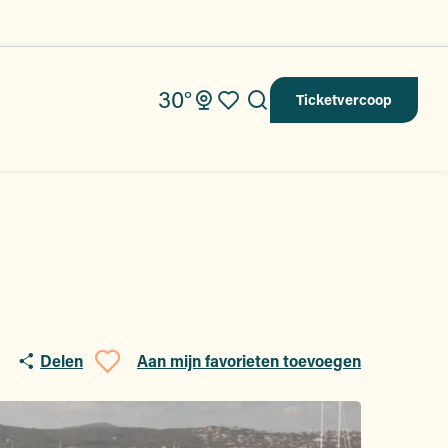
30°
Ticketvercoop
Zoek op
Voir les favoris
Delen
Aan mijn favorieten toevoegen
Ajouter aux favoris