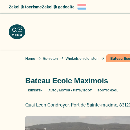
Aller
Zakelijk toerisme
Zakelijk gedeelte
en
ngen
au
nload
eid,
contenu
kels
erveer
principal
slag
hures
nsten
atsen
MENU
Home
Genieten
Winkels en diensten
Bateau Eco
Bateau Ecole Maximois
DIENSTEN
AUTO / MOTOR / FIETS / BOOT
BOOTSCHOOL
Quai Leon Condroyer, Port de Sainte-maxime, 831