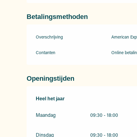
Betalingsmethoden
Overschrijving
American Exp
Contanten
Online betali
Openingstijden
Heel het jaar
Heel het jaar
Maandag
09:30 - 18:00
Dinsdag
09:30 - 18:00