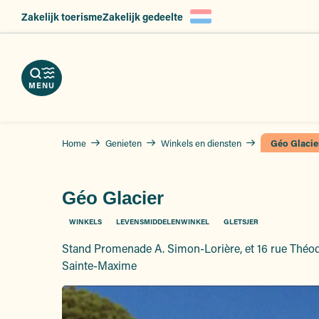
Aller
Zakelijk toerisme
Zakelijk gedeelte
en
ngen
au
nload
eid,
contenu
kels
erveer
principal
slag
hures
nsten
atsen
MENU
Home
Genieten
Winkels en diensten
Géo Glacie
Géo Glacier
WINKELS
LEVENSMIDDELENWINKEL
GLETSJER
Stand Promenade A. Simon-Lorière, et 16 rue Théod
Sainte-Maxime