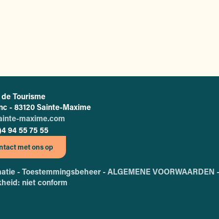
e de Tourisme
L'office de tourisme de Sainte-Maxime
anc - 83120 Sainte-Maxime
ainte-maxime.com
)4 94 55 75 55
tact met ons op
matie -
Toestemmingsbeheer -
ALGEMENE VOORWAARDEN 
kheid: niet conform