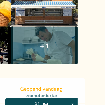
+ 1
Openingstijden en contac
Geopend vandaag
Openingstijden bekijken
Bel