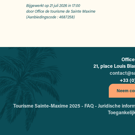
Bijgewerkt op 21 juli 2026 in 17:00
door Office de tourisme de Sainte Maxime
(Aanbiedingscode :
4687258
)
Offic
21, place Louis Bl
contact@s
+33 (0
Neem con
Tourisme Sainte-Maxime 2025 -
FAQ -
Juridische infor
Toegankelij