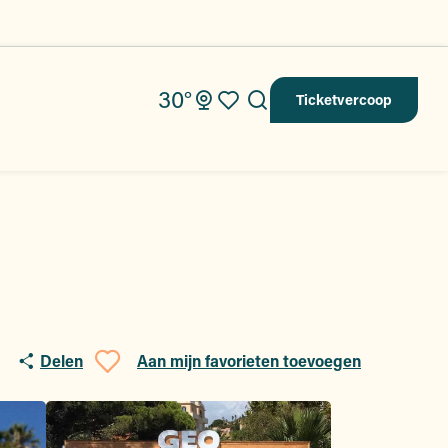
30°
Ticketvercoop
Zoek op
Voir les favoris
Delen
Aan mijn favorieten toevoegen
Ajouter aux favoris