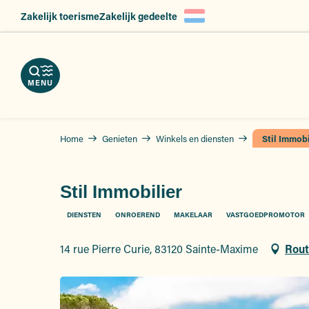
Aller
Zakelijk toerisme
Zakelijk gedeelte
en
ngen
au
nload
eid,
contenu
kels
erveer
principal
slag
hures
nsten
atsen
MENU
Home
Genieten
Winkels en diensten
Stil Immobi
Stil Immobilier
DIENSTEN
ONROEREND
MAKELAAR
VASTGOEDPROMOTOR
14 rue Pierre Curie, 83120 Sainte-Maxime
Rout