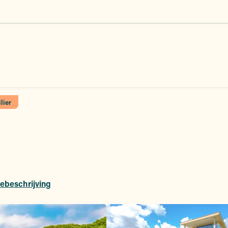
lier
ebeschrijving