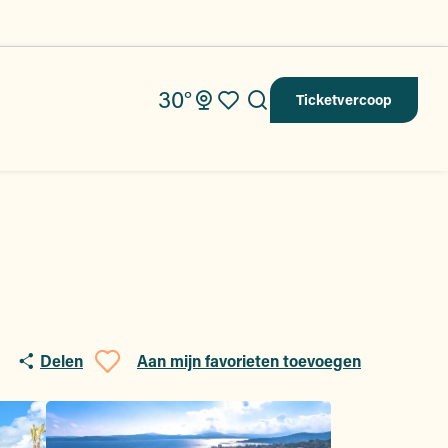
30°
Ticketvercoop
Zoek op
Voir les favoris
Delen
Aan mijn favorieten toevoegen
Ajouter aux favoris