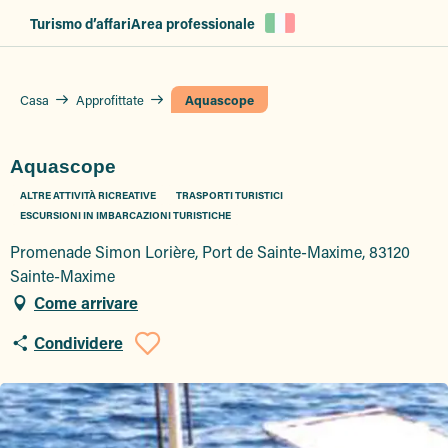
Aller
Turismo d’affari
Area professionale
au
contenu
principal
Casa
Approfittate
Aquascope
Aquascope
ALTRE ATTIVITÀ RICREATIVE
TRASPORTI TURISTICI
ESCURSIONI IN IMBARCAZIONI TURISTICHE
Promenade Simon Lorière, Port de Sainte-Maxime, 83120
Sainte-Maxime
Come arrivare
Condividere
Ajouter aux favor