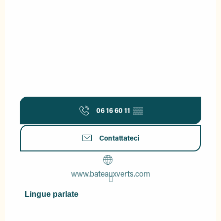
06 16 60 11
▒▒
Contattateci
www.bateauxverts.com
Lingue parlate
Lingue parlate