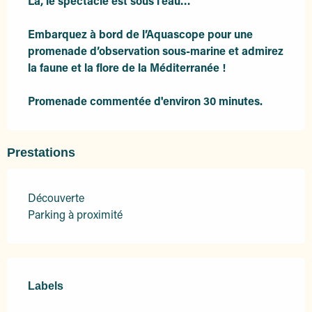
Là, le spectacle est sous l’eau…

Embarquez à bord de l’Aquascope pour une 
promenade d’observation sous-marine et admirez 
la faune et la flore de la Méditerranée ! 

Promenade commentée d'environ 30 minutes.
Prestations
Découverte
Parking à proximité
Offres de prestations
Labels
Labels