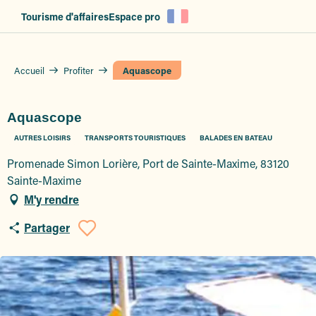
Aller
Tourisme d'affaires
Espace pro
au
contenu
principal
Accueil
Profiter
Aquascope
Aquascope
AUTRES LOISIRS
TRANSPORTS TOURISTIQUES
BALADES EN BATEAU
Promenade Simon Lorière, Port de Sainte-Maxime, 83120
Sainte-Maxime
M'y rendre
Partager
Ajouter aux favoris