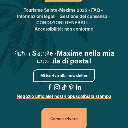
Tourisme Sainte-Maxime 2025 -
FAQ -
Informazioni legali -
Gestione del consenso -
CONDIZIONI GENERALI -
Accessibilità: non conforme
Tutta Sainte-Maxime nella mia
casella di posta!
Mi iscrivo alla newsletter
Negozio ufficiale
I nostri opuscoli
Sala stampa
Vai alla pagina Facebook
Vai alla pagina Instagr
Vai alla pagina TikTok
Vai alla pagina Pint
Accedi alla pagi
Come arrivare