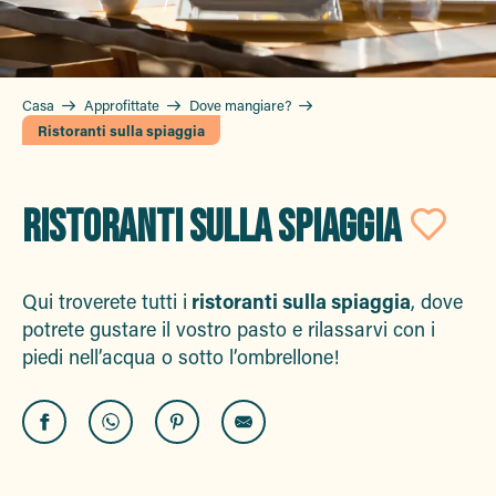
Casa
Approfittate
Dove mangiare?
Ristoranti sulla spiaggia
RISTORANTI SULLA SPIAGGIA
Ajo
Qui troverete tutti i
ristoranti sulla spiaggia
, dove
potrete gustare il vostro pasto e rilassarvi con i
piedi nell’acqua o sotto l’ombrellone!
Mahi-Plage