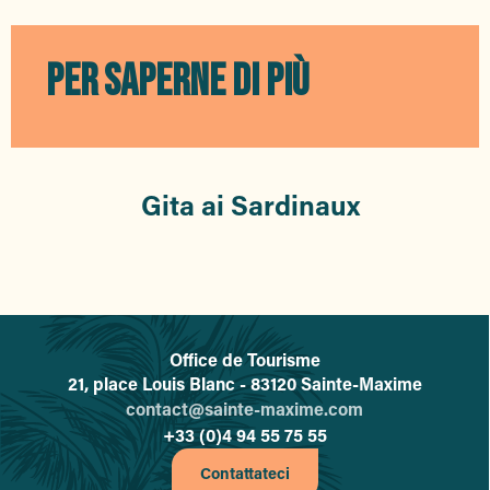
La Voile
Mario Plage
Barco Beach
PER SAPERNE DI PIÙ
Nino Brasserie Méditerranéenne
Eden Plage
Gita ai Sardinaux
Office de Tourisme
L'office de tourisme de Sainte-
21, place Louis Blanc - 83120 Sainte-Maxime
contact@sainte-maxime.com
+33 (0)4 94 55 75 55
Contattateci