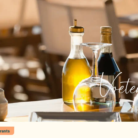
Voet
rants