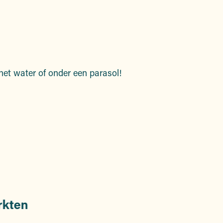
oris
het water of onder een parasol!
rkten