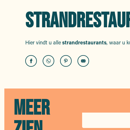
STRANDRESTAU
Hier vindt u alle
strandrestaurants
, waar u k
Eden Plage
Nino Brasserie Méditerranéenne
Barco Beach
La Voile
MEER
Mahi-Plage
Mario Plage
ZIEN