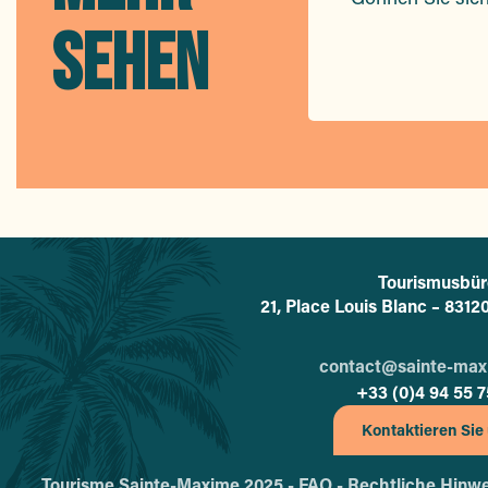
SEHEN
Tourismusbür
L'offi
21, Place Louis Blanc – 831
contact@sainte-ma
+33 (0)4 94 55 7
Kontaktieren Sie
Tourisme Sainte-Maxime 2025 -
FAQ -
Rechtliche Hinwe