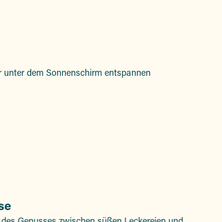
oris
der unter dem Sonnenschirm entspannen
se
nt des Genusses zwischen süßen Leckereien und
L