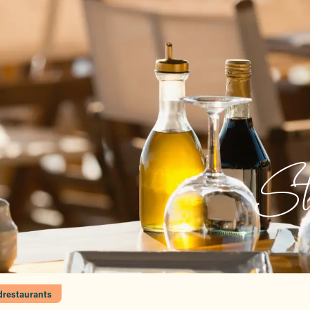
St
drestaurants