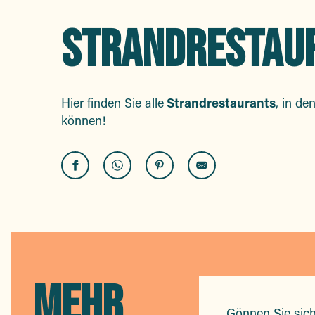
STRANDRESTAU
Hier finden Sie alle
Strandrestaurants
, in d
können!
Mario Plage
Nino Brasserie Méditerranéenne
Barco Beach
La Voile
Eden Plage
MEHR
Mahi-Plage
Gönnen Sie sich