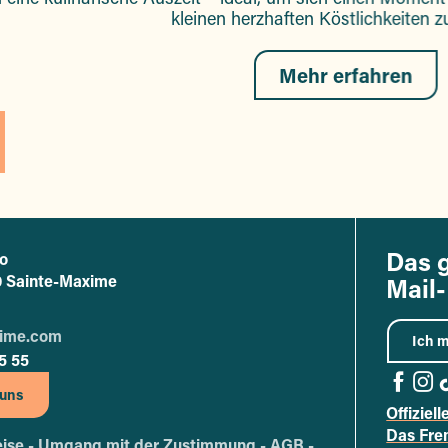
kleinen herzhaften Köstlichkeiten 
Mehr erfahren
Das 
o
ce de tourisme de Sainte-Maxime
20 Sainte-Maxime
Mail-
xime.com
Ich m
5 55
 uns
Offiziel
Zur F
Zur
Z
Das Fre
ise -
Umgang mit der Zustimmung -
AGB -