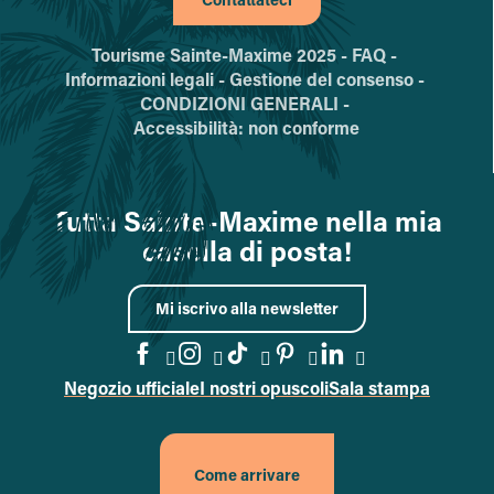
Tourisme Sainte-Maxime 2025 -
FAQ -
Informazioni legali -
Gestione del consenso -
CONDIZIONI GENERALI -
Accessibilità: non conforme
Tutta Sainte-Maxime nella mia
casella di posta!
Mi iscrivo alla newsletter
Negozio ufficiale
I nostri opuscoli
Sala stampa
Vai alla pagina Facebook
Vai alla pagina Instagram
Vai alla pagina TikTok
Vai alla pagina Pin
Accedi alla pa
Come arrivare