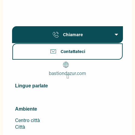
Chiamare
Contattateci
bastiondazur.com
Lingue parlate
Lingue parlate
Ambiente
Ambiente
Centro città
Città