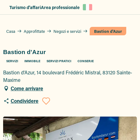
Aller
Turismo d’affari
Area professionale
au
contenu
principal
Casa
Approfittate
Negozi e servizi
Bastion d'Azur
Bastion d'Azur
SERVIZI
IMMOBILE
SERVIZI PRATICI
CONSERJE
Bastion d'Azur, 14 boulevard Frédéric Mistral, 83120 Sainte-
Maxime
Come arrivare
Condividere
Ajouter aux favor