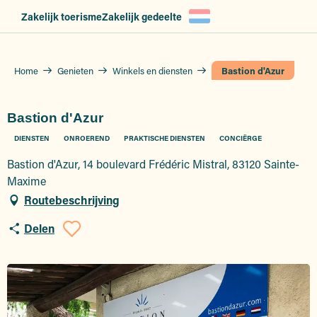
Aller
Zakelijk toerisme
Zakelijk gedeelte
au
contenu
principal
Home
Genieten
Winkels en diensten
Bastion d'Azur
Bastion d'Azur
DIENSTEN
ONROEREND
PRAKTISCHE DIENSTEN
CONCIËRGE
Bastion d'Azur, 14 boulevard Frédéric Mistral, 83120 Sainte-
Maxime
Routebeschrijving
Delen
Ajouter aux favoris