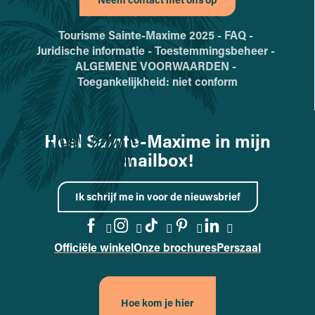
Tourisme Sainte-Maxime 2025 -
FAQ -
Juridische informatie -
Toestemmingsbeheer -
ALGEMENE VOORWAARDEN -
Toegankelijkheid: niet conform
Heel Sainte-Maxime in mijn
mailbox!
Ik schrijf me in voor de nieuwsbrief
Officiële winkel
Onze brochures
Perszaal
Naar de Facebook-pagina gaa
Naar de Instagram-pagina
Naar de TikTok-pagin
Naar de Pinterest
Naar de Linke
Hoe kom je hier