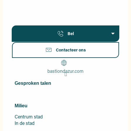
Bel
Contacteer ons
bastiondazur.com
Gesproken talen
Gesproken talen
Milieu
Milieu
Centrum stad
In de stad