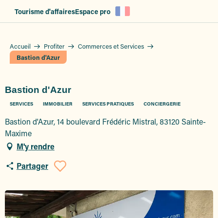
Aller
Tourisme d'affaires
Espace pro
au
contenu
principal
Accueil
Profiter
Commerces et Services
Bastion d'Azur
Bastion d'Azur
SERVICES
IMMOBILIER
SERVICES PRATIQUES
CONCIERGERIE
Bastion d'Azur, 14 boulevard Frédéric Mistral, 83120 Sainte-
Maxime
M'y rendre
Partager
Ajouter aux favoris