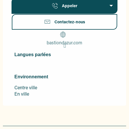
Appeler
Contactez-nous
bastiondazur.com
Langues parlées
Langues parlées
Environnement
Environnement
Centre ville
En ville