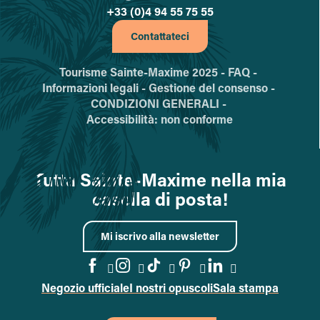
+33 (0)4 94 55 75 55
Contattateci
Tourisme Sainte-Maxime 2025 -
FAQ -
Informazioni legali -
Gestione del consenso -
CONDIZIONI GENERALI -
Accessibilità: non conforme
Tutta Sainte-Maxime nella mia
casella di posta!
Mi iscrivo alla newsletter
Negozio ufficiale
I nostri opuscoli
Sala stampa
Vai alla pagina Facebook
Vai alla pagina Instagram
Vai alla pagina TikTok
Vai alla pagina Pin
Accedi alla pa