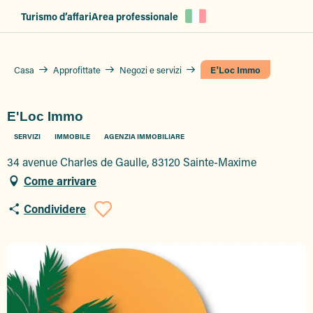
Aller
Turismo d’affari
Area professionale
au
contenu
principal
Casa
Approfittate
Negozi e servizi
E'Loc Immo
E'Loc Immo
SERVIZI
IMMOBILE
AGENZIA IMMOBILIARE
34 avenue Charles de Gaulle, 83120 Sainte-Maxime
Come arrivare
Condividere
Ajouter aux favor