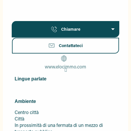
Chiamare
Contattateci
www.elocimmo.com
Lingue parlate
Lingue parlate
Ambiente
Ambiente
Centro città
Città
In prossimità di una fermata di un mezzo di