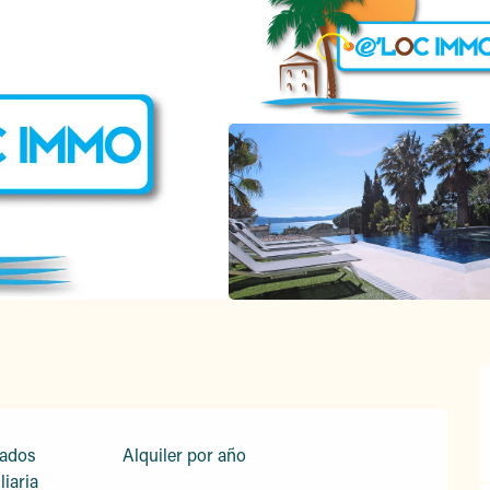
tados
Alquiler por año
iaria