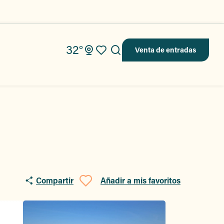
32°
Venta de entradas
Buscar
Voir les favoris
Compartir
Añadir a mis favoritos
Ajouter aux favo