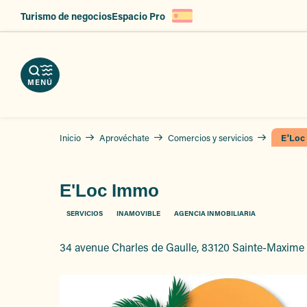
Aller
Turismo de negocios
Espacio Pro
au
argue
contenu
ercios
erve
tros
r
principal
tos
vicios
zas
MENÚ
Inicio
Aprovéchate
Comercios y servicios
E'Loc
E'Loc Immo
SERVICIOS
INAMOVIBLE
AGENCIA INMOBILIARIA
34 avenue Charles de Gaulle, 83120 Sainte-Maxime