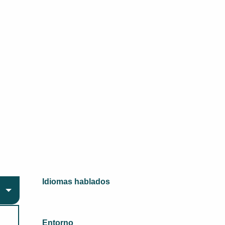
Idiomas hablados
Idiomas hablados
Entorno
Entorno