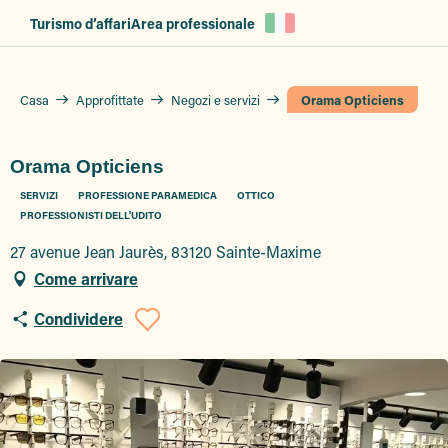
Aller
Turismo d’affari
Area professionale
au
contenu
principal
Casa
Approfittate
Negozi e servizi
Orama Opticiens
Orama Opticiens
SERVIZI
PROFESSIONE PARAMEDICA
OTTICO
PROFESSIONISTI DELL'UDITO
27 avenue Jean Jaurès, 83120 Sainte-Maxime
Come arrivare
Condividere
Ajouter aux favor