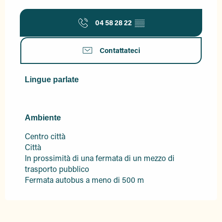
04 58 28 22
▒▒
Contattateci
Lingue parlate
Lingue parlate
Ambiente
Ambiente
Centro città
Città
In prossimità di una fermata di un mezzo di
trasporto pubblico
Fermata autobus a meno di 500 m