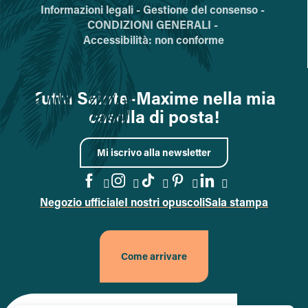
Informazioni legali -
Gestione del consenso -
CONDIZIONI GENERALI -
Accessibilità: non conforme
Tutta Sainte-Maxime nella mia
casella di posta!
Mi iscrivo alla newsletter
Negozio ufficiale
I nostri opuscoli
Sala stampa
Vai alla pagina Facebook
Vai alla pagina Instagram
Vai alla pagina TikTok
Vai alla pagina Pin
Accedi alla pa
Come arrivare