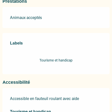
Prestations
Animaux acceptés
Offres de prestations
Labels
Labels
Tourisme et handicap
Accessibilité
Accessible en fauteuil roulant avec aide
Tourisme et handicap
Tourisme et handicap