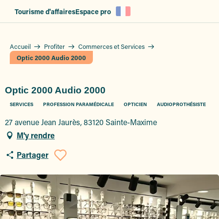
Aller
Tourisme d'affaires
Espace pro
au
contenu
principal
Accueil
Profiter
Commerces et Services
Optic 2000 Audio 2000
Optic 2000 Audio 2000
SERVICES
PROFESSION PARAMÉDICALE
OPTICIEN
AUDIOPROTHÉSISTE
27 avenue Jean Jaurès, 83120 Sainte-Maxime
M'y rendre
Partager
Ajouter aux favoris