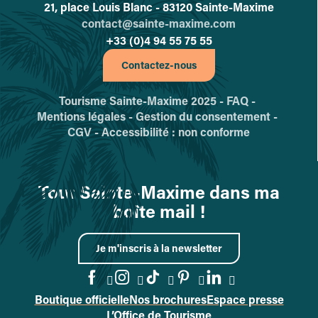
21, place Louis Blanc - 83120 Sainte-Maxime
contact@sainte-maxime.com
+33 (0)4 94 55 75 55
Contactez-nous
Tourisme Sainte-Maxime 2025 -
FAQ -
Mentions légales -
Gestion du consentement -
CGV -
Accessibilité : non conforme
Tout Sainte-Maxime dans ma
boîte mail !
Je m'inscris à la newsletter
Boutique officielle
Nos brochures
Espace presse
Accéder à la page Facebook
Accéder à la page Instag
Accéder à la page Tik
Accéder à la page 
Accéder à la p
L’Office de Tourisme