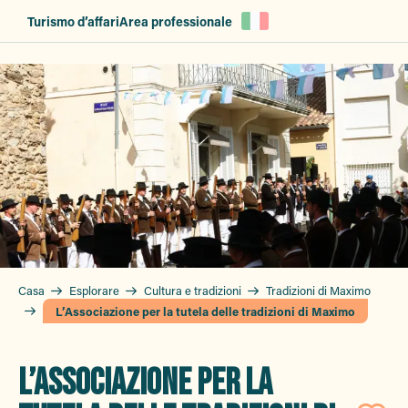
Aller
Turismo d’affari
Area professionale
au
contenu
principal
Casa
Esplorare
Cultura e tradizioni
Tradizioni di Maximo
L’Associazione per la tutela delle tradizioni di Maximo
L’ASSOCIAZIONE PER LA