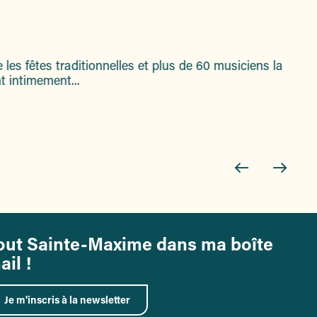
s fêtes traditionnelles et plus de 60 musiciens la
t intimement...
out Sainte-Maxime dans ma boîte
ail !
Je m'inscris à la newsletter