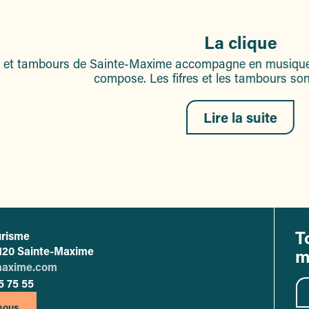
La clique
es et tambours de Sainte-Maxime accompagne en musique le
compose. Les fifres et les tambours son
Lire la suite
T
urisme
ffice de tourisme de Sainte-Maxime
83120 Sainte-Maxime
m
maxime.com
5 75 55
nous