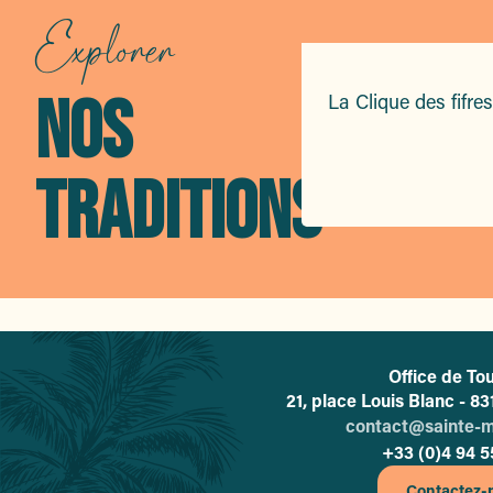
Explorer
NOS
La Clique des fifr
TRADITIONS
Office de To
L'o
21, place Louis Blanc - 
contact@sainte-
+33 (0)4 94 5
Contactez-