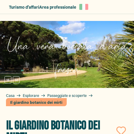
Aller
Turismo d’affari
Area professionale
au
contenu
principal
Una vera boccata d'aria
fresca
18
14
Casa
Esplorare
Passeggiate e scoperte
Il giardino botanico dei mirti
IL GIARDINO BOTANICO DEI