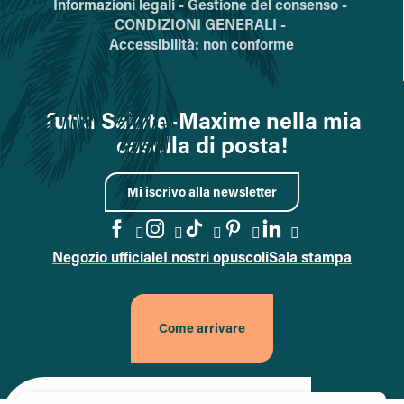
Informazioni legali -
Gestione del consenso -
CONDIZIONI GENERALI -
Accessibilità: non conforme
Tutta Sainte-Maxime nella mia
casella di posta!
Mi iscrivo alla newsletter
Negozio ufficiale
I nostri opuscoli
Sala stampa
Vai alla pagina Facebook
Vai alla pagina Instagram
Vai alla pagina TikTok
Vai alla pagina Pin
Accedi alla pa
Come arrivare
Site officiel de la ville de Sainte-Maxime (nouvel onglet)