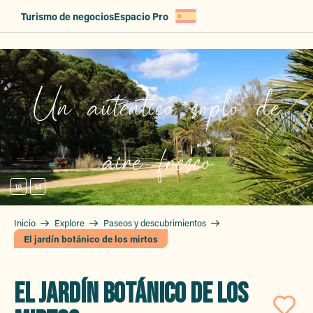
Aller
Turismo de negocios
Espacio Pro
au
contenu
principal
Un auténtico soplo de
aire fresco
18
14
Inicio
Explore
Paseos y descubrimientos
El jardín botánico de los mirtos
EL JARDÍN BOTÁNICO DE LOS