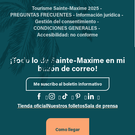
Tourisme Sainte-Maxime 2025 -
PREGUNTAS FRECUENTES -
Información jurídica -
Gestión del consentimiento -
CONDICIONES GENERALES -
Accesibilidad: no conforme
¡Todo lo de Sainte-Maxime en mi
buzón de correo!
Me suscribo al boletin informativo
Tienda oficial
Nuestros folletos
Sala de prensa
Acceder a la página de Faceb
Acceder a la página de In
Acceder a la página d
Acceder a la págin
Acceder a la p
Como llegar