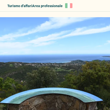
Aller
Turismo d’affari
Area professionale
au
contenu
principal