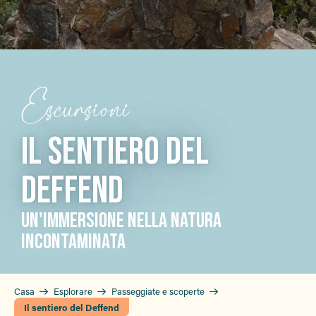
Escursioni
IL SENTIERO DEL
DEFFEND
UN'IMMERSIONE NELLA NATURA
INCONTAMINATA
Casa
Esplorare
Passeggiate e scoperte
Il sentiero del Deffend