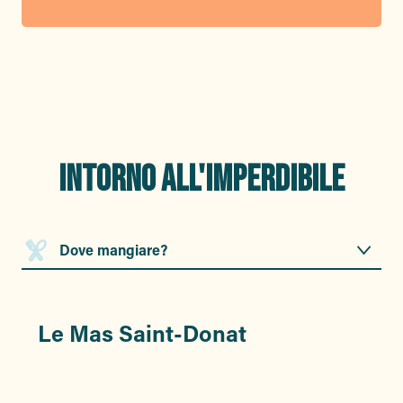
INTORNO ALL'IMPERDIBILE
Dove mangiare?
Dove dormire?
Le Mas Saint-Donat
Le
Cosa fare nei dintorni?
Sit
Le
su