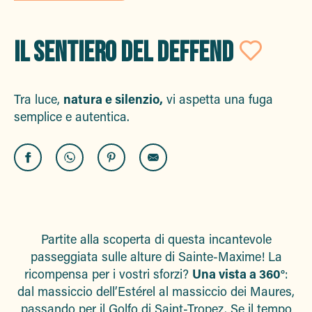
IL SENTIERO DEL DEFFEND
Ajou
Tra luce,
natura e silenzio,
vi aspetta una fuga
semplice e autentica.
Partite alla scoperta di questa incantevole
passeggiata sulle alture di Sainte-Maxime! La
ricompensa per i vostri sforzi?
Una vista a 360°
:
dal massiccio dell’Estérel al massiccio dei Maures,
passando per il Golfo di Saint-Tropez. Se il tempo