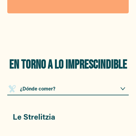
EN TORNO A LO IMPRESCINDIBLE
¿Dónde comer?
¿Dónde dormir?
Le Strelitzia
B
¿Qué se puede hacer por los
alrededores?