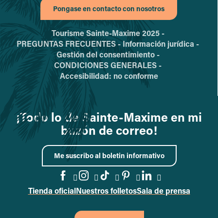
Pongase en contacto con nosotros
Tourisme Sainte-Maxime 2025 -
PREGUNTAS FRECUENTES -
Información jurídica -
Gestión del consentimiento -
CONDICIONES GENERALES -
Accesibilidad: no conforme
¡Todo lo de Sainte-Maxime en mi
buzón de correo!
Me suscribo al boletin informativo
Tienda oficial
Nuestros folletos
Sala de prensa
Acceder a la página de Faceb
Acceder a la página de In
Acceder a la página d
Acceder a la págin
Acceder a la p