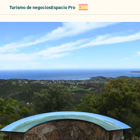
Aller
Turismo de negocios
Espacio Pro
au
contenu
principal