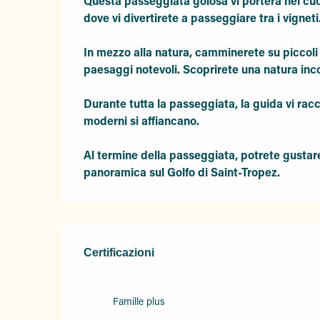
Questa passeggiata golosa vi porterà nel cu
dove vi divertirete a passeggiare tra i vigneti.
In mezzo alla natura, camminerete su piccoli s
paesaggi notevoli. Scoprirete una natura inco
Durante tutta la passeggiata, la guida vi racco
moderni si affiancano.

Al termine della passeggiata, potrete gustare 
panoramica sul Golfo di Saint-Tropez.
Offerte di prestazioni
Certificazioni
Certificazioni
Famille plus