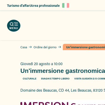
Aller
Turismo d’affari
Area professionale
au
ica
notate
contenu
ozi
re
principal
re
ri
hure
izi
MENU
i
Casa
Ordine del giorno
Un'immersione gastronomica
Giovedì 20 agosto a 10:00
Un'immersione gastronomica: 
CULTURALE
SVAGHI E TEMPO LIBERO
VISITA GUIDATA E/O COM
Domaine des Beaucas, CD 44, Les Beaucas, 83120 