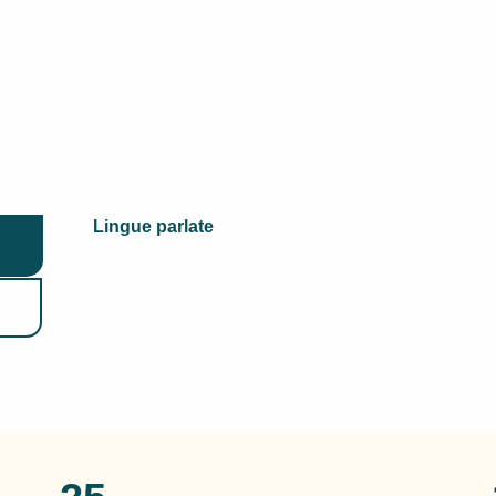
Lingue parlate
Lingue parlate