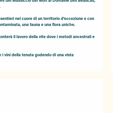
ore del Massiccio dei Mori al Domaine des Beaucas, 


entieri nel cuore di un territorio d'eccezione e con 
ntaminata, una fauna e una flora uniche.

nterà il lavoro della vite dove i metodi ancestrali e 
i vini della tenuta godendo di una vista 