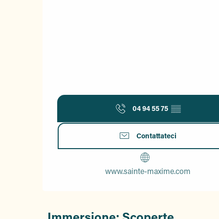
04 94 55 75
▒▒
Contattateci
www.sainte-maxime.com
Immersione: Scoperte