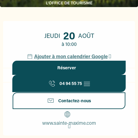
Ouverture et coordonnées
20
JEUDI
AOÛT
à 10:00
Ajouter à mon calendrier Google
Réserver
04 94 55 75
▒▒
Contactez-nous
www.sainte-maxime.com