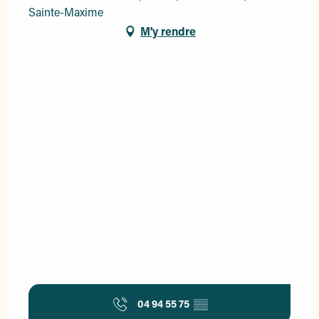
Sainte-Maxime
M'y rendre
04 94 55 75
▒▒