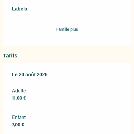
Offres de prestations
Labels
Labels
Famille plus
Tarifs
Le
Le
20 août 2026
20 août 2026
Adulte
11,00 €
Enfant
7,00 €