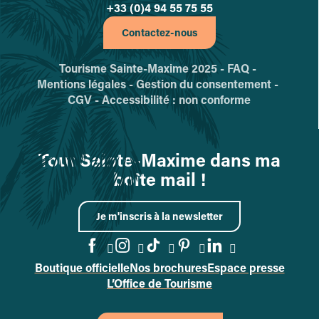
+33 (0)4 94 55 75 55
Contactez-nous
Tourisme Sainte-Maxime 2025 -
FAQ -
Mentions légales -
Gestion du consentement -
CGV -
Accessibilité : non conforme
Tout Sainte-Maxime dans ma
boîte mail !
Je m'inscris à la newsletter
Boutique officielle
Nos brochures
Espace presse
Accéder à la page Facebook
Accéder à la page Instag
Accéder à la page Tik
Accéder à la page 
Accéder à la p
L’Office de Tourisme