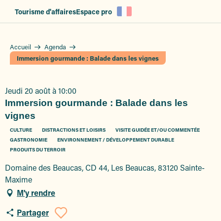
Aller
Tourisme d'affaires
Espace pro
au
contenu
principal
Accueil
Agenda
Immersion gourmande : Balade dans les vignes
Jeudi 20 août à 10:00
Immersion gourmande : Balade dans les
vignes
CULTURE
DISTRACTIONS ET LOISIRS
VISITE GUIDÉE ET/OU COMMENTÉE
GASTRONOMIE
ENVIRONNEMENT / DÉVELOPPEMENT DURABLE
PRODUITS DU TERROIR
Domaine des Beaucas, CD 44, Les Beaucas, 83120 Sainte-
Maxime
M'y rendre
Partager