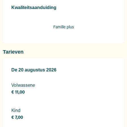
Dienstverlening
Kwaliteitsaanduiding
Kwaliteitsaanduiding
Famille plus
Tarieven
De
De
20 augustus 2026
20 augustus 2026
Volwassene
€ 11,00
Kind
€ 7,00