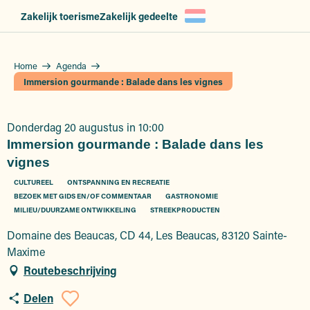
Aller
Zakelijk toerisme
Zakelijk gedeelte
au
contenu
principal
Home
Agenda
Immersion gourmande : Balade dans les vignes
Donderdag 20 augustus in 10:00
Immersion gourmande : Balade dans les
vignes
CULTUREEL
ONTSPANNING EN RECREATIE
BEZOEK MET GIDS EN/OF COMMENTAAR
GASTRONOMIE
MILIEU/DUURZAME ONTWIKKELING
STREEKPRODUCTEN
Domaine des Beaucas, CD 44, Les Beaucas, 83120 Sainte-
Maxime
Routebeschrijving
Delen