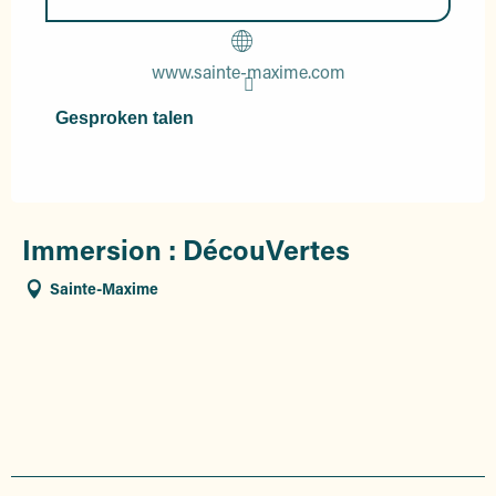
www.sainte-maxime.com
Gesproken talen
Gesproken talen
Immersion : DécouVertes
Sainte-Maxime