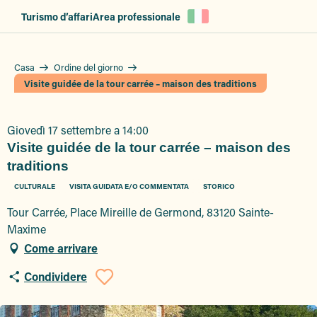
Aller
Turismo d’affari
Area professionale
au
contenu
principal
Casa
Ordine del giorno
Visite guidée de la tour carrée – maison des traditions
Giovedì 17 settembre a 14:00
Visite guidée de la tour carrée – maison des
traditions
CULTURALE
VISITA GUIDATA E/O COMMENTATA
STORICO
Tour Carrée, Place Mireille de Germond, 83120 Sainte-
Maxime
Come arrivare
Condividere
Ajouter aux favor