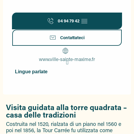
04 94 79 42
▒▒
Contattateci
www.ville-sainte-maxime.fr
Lingue parlate
Lingue parlate
Visita guidata alla torre quadrata –
casa delle tradizioni
Costruita nel 1520, rialzata di un piano nel 1560 e
poi nel 1856, la Tour Carrée fu utilizzata come