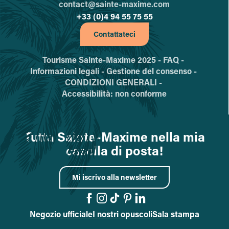
contact@sainte-maxime.com
+33 (0)4 94 55 75 55
Contattateci
Tourisme Sainte-Maxime 2025 -
FAQ -
Informazioni legali -
Gestione del consenso -
CONDIZIONI GENERALI -
Accessibilità: non conforme
Tutta Sainte-Maxime nella mia
casella di posta!
Mi iscrivo alla newsletter
Negozio ufficiale
I nostri opuscoli
Sala stampa
Vai alla pagina Facebook
Vai alla pagina Instagr
Vai alla pagina TikTok
Vai alla pagina Pint
Accedi alla pagi