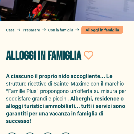
Casa
Preparare
Con la famiglia
Alloggi in famiglia
ALLOGGI IN FAMIGLIA
Ajouter 
A ciascuno il proprio nido accogliente… Le
strutture ricettive di Sainte-Maxime con il marchio
“Famille Plus” propongono un’offerta su misura per
soddisfare grandi e piccini.
Alberghi, residence o
alloggi turistici ammobiliati… tutti i servizi sono
garantiti per una vacanza in famiglia di
successo!