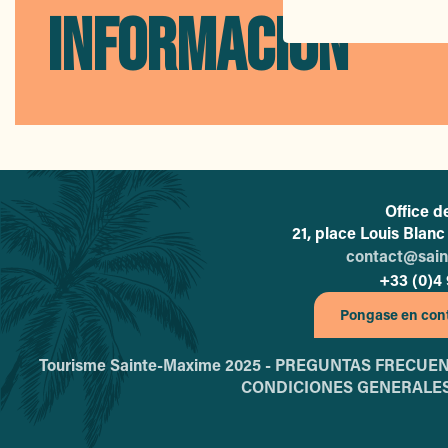
Best Western Matisse Hôtel
INFORMACIÓN
Hôtel Le Revest
VVF / VTF - Domaine du Golfe de Saint-Tropez
Hôtel Les Palmiers
Domaine du Calidianus
Hôtel Les Jardins de Sainte-Maxime
Office d
21, place Louis Blan
contact@sai
+33 (0)4 
Pongase en cont
Tourisme Sainte-Maxime 2025 -
PREGUNTAS FRECUEN
CONDICIONES GENERALES