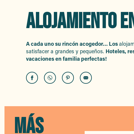
ALOJAMIENTO EN
A cada uno su rincón acogedor… Los
alojam
satisfacer a grandes y pequeños.
Hoteles, re
vacaciones en familia perfectas!
New Caprica
Best Western Premier Hôtel Montfleuri
B&B Hôtel
Hôtel Le Petit Prince
MÁS
Résidence Les Tourelles
Le Clos Mireille La Mer