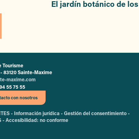
El jardín botánico de los
e Tourisme
L'office de tourisme de Sainte-Maxime
c - 83120 Sainte-Maxime
nte-maxime.com
94 55 75 55
acto con nosotros
TES -
Información jurídica -
Gestión del consentimiento -
 -
Accesibilidad: no conforme