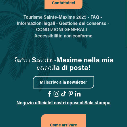
Contattateci
Tourisme Sainte-Maxime 2025 -
FAQ -
Informazioni legali -
Gestione del consenso -
CONDIZIONI GENERALI -
Accessibilità: non conforme
Tutta Sainte-Maxime nella mia
casella di posta!
Mi iscrivo alla newsletter
Negozio ufficiale
I nostri opuscoli
Sala stampa
Vai alla pagina Facebook
Vai alla pagina Instagr
Vai alla pagina TikTok
Vai alla pagina Pint
Accedi alla pagi
Come arrivare