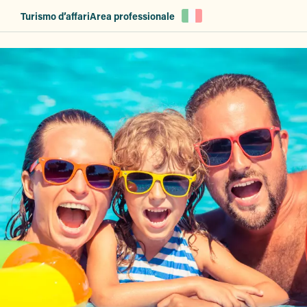
Aller
Turismo d’affari
Area professionale
au
contenu
principal