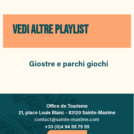
Piscine L'Archipel Sainte-Maxime
Cinéma Le Pagnol
Espace Bleu
Paddle and Fun
VEDI ALTRE PLAYLIST
Water Glisse Passion
Médiathèque Municipale Jehanne Arnaud
Jardin Botanique des Myrtes
Les Bateaux Verts
Club Nautique de Sainte-Maxime
Giostre e parchi giochi
Centre de plongée Kétos
Tennis municipal de Sainte-Maxime
Aquascope
Office de Tourisme
L'office de tourisme de Sainte-
21, place Louis Blanc - 83120 Sainte-Maxime
contact@sainte-maxime.com
+33 (0)4 94 55 75 55