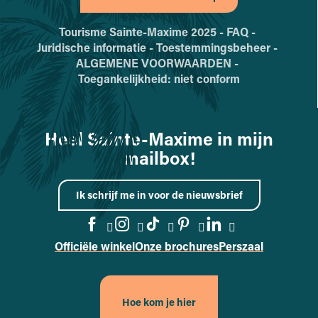
Tourisme Sainte-Maxime 2025 -
FAQ -
Juridische informatie -
Toestemmingsbeheer -
ALGEMENE VOORWAARDEN -
Toegankelijkheid: niet conform
Heel Sainte-Maxime in mijn
mailbox!
Ik schrijf me in voor de nieuwsbrief
Officiële winkel
Onze brochures
Perszaal
Naar de Facebook-pagina gaa
Naar de Instagram-pagina
Naar de TikTok-pagin
Naar de Pinterest
Naar de Linke
Hoe kom je hier