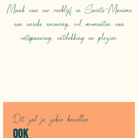
Maak van uw verblijf in Sainte-Maxime
een unieke ervaring, vol momenten van
ontspanning, ontdekking en plezier.
WAAR KUN JE
ETEN?
Dit zal je zeker bevallen
OOK