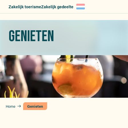
Aller
Zakelijk toerisme
Zakelijk gedeelte
au
contenu
principal
GENIETEN
Home
Genieten