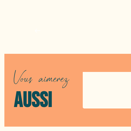
OÙ MANGER 
Vous aimerez
AUSSI