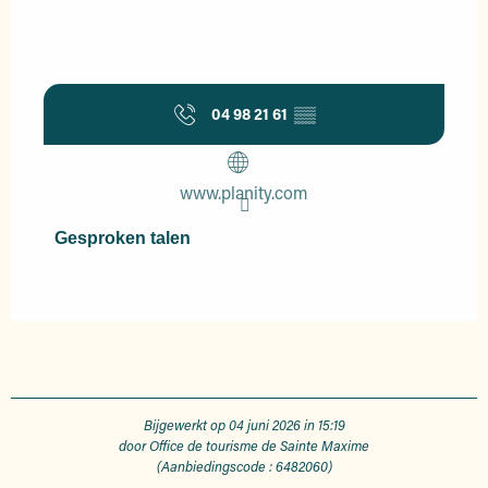
04 98 21 61
▒▒
www.planity.com
Gesproken talen
Gesproken talen
Bijgewerkt op 04 juni 2026 in 15:19
door Office de tourisme de Sainte Maxime
(Aanbiedingscode :
6482060
)