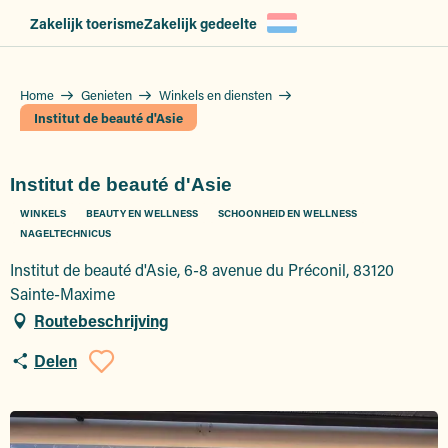
Aller
Zakelijk toerisme
Zakelijk gedeelte
au
contenu
principal
Home
Genieten
Winkels en diensten
Institut de beauté d'Asie
Institut de beauté d'Asie
WINKELS
BEAUTY EN WELLNESS
SCHOONHEID EN WELLNESS
NAGELTECHNICUS
Institut de beauté d'Asie, 6-8 avenue du Préconil, 83120
Sainte-Maxime
Routebeschrijving
Delen
Ajouter aux favoris