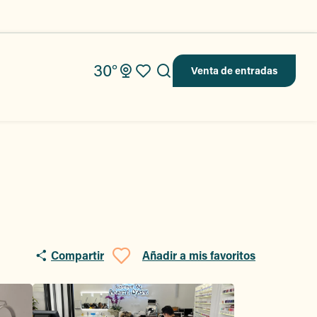
30°
Venta de entradas
Buscar
Voir les favoris
Compartir
Añadir a mis favoritos
Ajouter aux favo