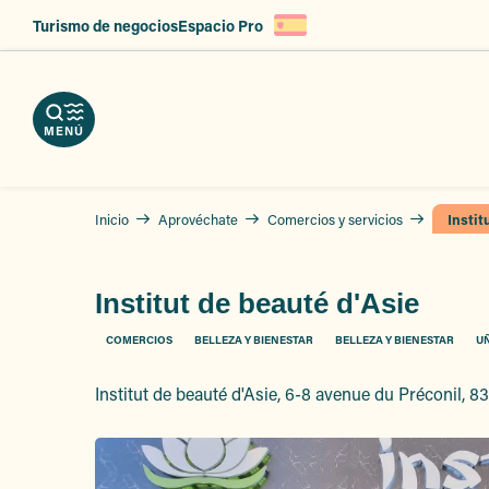
Aller
Turismo de negocios
Espacio Pro
au
argue
contenu
ercios
erve
tros
r
principal
tos
vicios
zas
MENÚ
Inicio
Aprovéchate
Comercios y servicios
Instit
Institut de beauté d'Asie
COMERCIOS
BELLEZA Y BIENESTAR
BELLEZA Y BIENESTAR
UÑ
Institut de beauté d'Asie, 6-8 avenue du Préconil, 