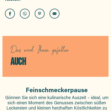
Le Patio
Le Mas Saint-Donat
Café Maxime
Le Café de France
Das wird Ihnen gefallen
Mahi-Plage
Les Palmiers Restaurant
AUCH
La Maison Bleue
Le Festival
Entrepotes 83
Feinschmeckerpause
Gönnen Sie sich eine kulinarische Auszeit – ideal, um
sich einen Moment des Genusses zwischen süßen
Leckereien und kleinen herzhaften Köstlichkeiten zu