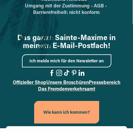
Umgang mit der Zustimmung -
AGB -
Barrierefreiheit: nicht konform
Das ganze Sainte-Maxime in
meinem E-Mail-Postfach!
Ich melde mich für den Newsletter an
Offizieller Shop
Unsere Broschüren
Pressebereich
Zur Facebook-Seite wech
Zur Instagram-Seite we
Zur TikTok-Seite wec
Zur Pinterest-Seit
Zur LinkedIn-Sei
Das Fremdenverkehrsamt
Wie kann ich kommen?