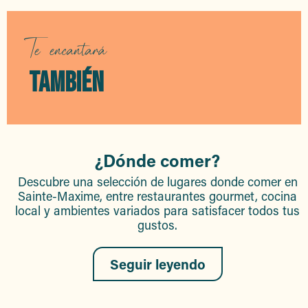
Mahi-Plage
Le Mas Saint-Donat
Le Patio
Te encantará
Café Maxime
Le Café de France
TAMBIÉN
Le Festival
Entrepotes 83
Les Palmiers Restaurant
¿Dónde comer?
Descubre una selección de lugares donde comer en
Sainte-Maxime, entre restaurantes gourmet, cocina
local y ambientes variados para satisfacer todos tus
gustos.
Seguir leyendo