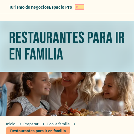
Aller
Turismo de negocios
Espacio Pro
au
contenu
principal
RESTAURANTES PARA IR
EN FAMILIA
Inicio
Preparar
Con la familia
Restaurantes para ir en familia