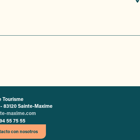
e Tourisme
L'office de tourisme de Sainte-Maxime
c - 83120 Sainte-Maxime
nte-maxime.com
94 55 75 55
acto con nosotros