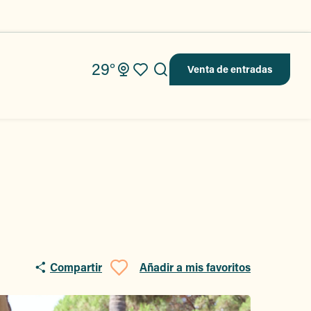
29°
Venta de entradas
Buscar
Voir les favoris
Compartir
Añadir a mis favoritos
Ajouter aux favo