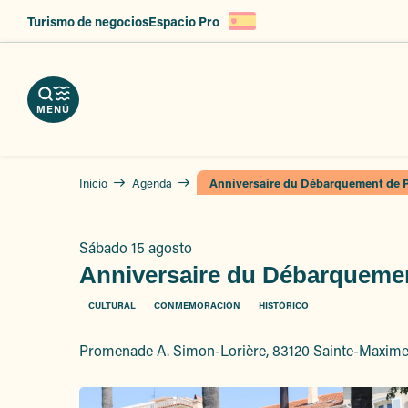
Aller
Turismo de negocios
Espacio Pro
au
argue
contenu
ercios
erve
tros
r
principal
tos
vicios
zas
MENÚ
Inicio
Agenda
Anniversaire du Débarquement de P
Sábado 15 agosto
Anniversaire du Débarquemen
CULTURAL
CONMEMORACIÓN
HISTÓRICO
Promenade A. Simon-Lorière, 83120 Sainte-Maxim