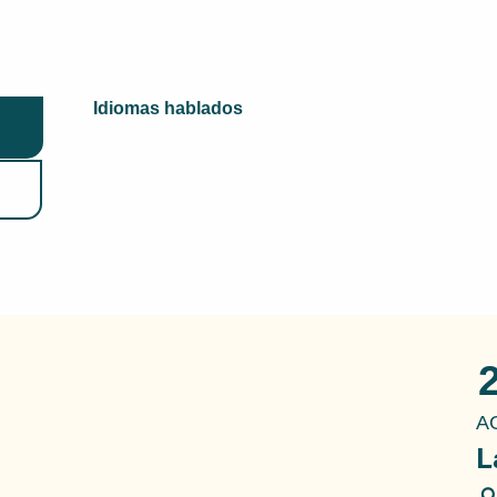
Idiomas hablados
Idiomas hablados
A
L