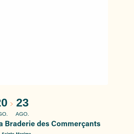
20
23
GO.
AGO.
a Braderie des Commerçants
Sainte-Maxime