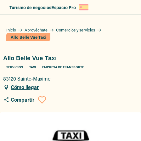
Aller
Turismo de negocios
Espacio Pro
au
contenu
principal
Inicio
Aprovéchate
Comercios y servicios
Allo Belle Vue Taxi
Allo Belle Vue Taxi
SERVICIOS
TAXI
EMPRESA DE TRANSPORTE
83120 Sainte-Maxime
Cómo llegar
Compartir
Ajouter aux favori