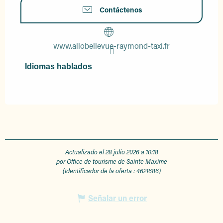
Contáctenos
www.allobellevue-raymond-taxi.fr
Idiomas hablados
Idiomas hablados
Actualizado el 28 julio 2026 a 10:18
por Office de tourisme de Sainte Maxime
(Identificador de la oferta :
4621686
)
Señalar un error