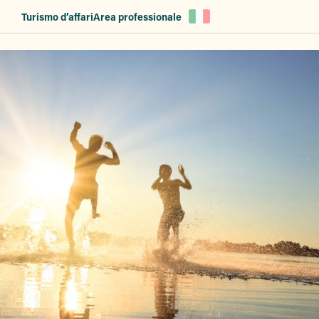
Aller
Turismo d’affari
Area professionale
au
contenu
principal