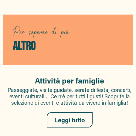
Complexe sportif Pastorelli-Rossi
Complexe sportif des Bosquette
Skate-Park des Bosquette
Cinéma Le Pagnol
Per saperne di più
Festa estiva con DJ in bianco
Accrobranche Aventure Famille
ALTRO
Le feste estive con i DJ stanno per finire.
Aqualand Sainte-Maxime
Attività per famiglie
Passeggiate, visite guidate, serate di festa, concerti,
eventi culturali… Ce n’è per tutti i gusti! Scoprite la
selezione di eventi e attività da vivere in famiglia!
Leggi tutto