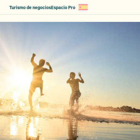
Aller
Turismo de negocios
Espacio Pro
au
contenu
principal