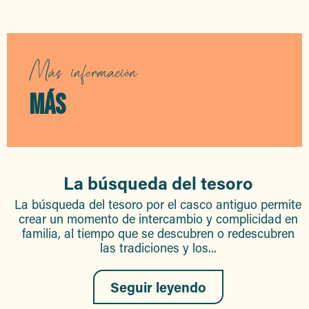
Skate-Park des Bosquette
Clap de fin des summer dj’ party
Accrobranche Aventure Famille
Aqualand Sainte-Maxime
Más información
Summer DJ' White Party
Complexe sportif Pastorelli-Rossi
MÁS
Cinéma Le Pagnol
Complexe sportif des Bosquette
La búsqueda del tesoro
La búsqueda del tesoro por el casco antiguo permite
crear un momento de intercambio y complicidad en
familia, al tiempo que se descubren o redescubren
las tradiciones y los...
Seguir leyendo