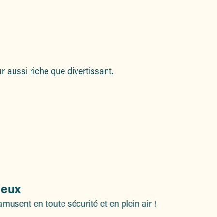
r aussi riche que divertissant.
jeux
usent en toute sécurité et en plein air !
B