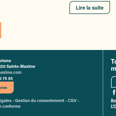
Lire la suite
T
urisme
ffice de tourisme de Sainte-Maxime
83120 Sainte-Maxime
m
maxime.com
5 75 55
nous
égales -
Gestion du consentement -
CGV -
Bo
A
on conforme
L’