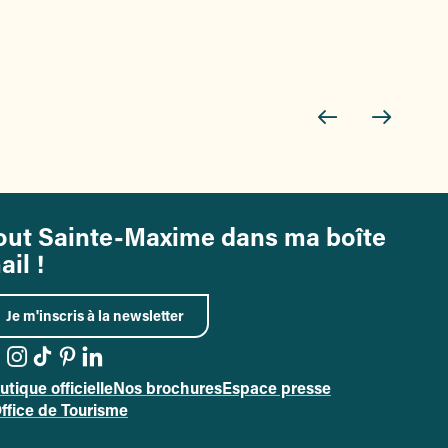
out Sainte-Maxime dans ma boîte
ail !
Je m'inscris à la newsletter
utique officielle
Nos brochures
Espace presse
ccéder à la page Facebook
Accéder à la page Instagram
Accéder à la page Tiktok
Accéder à la page Pinterest
Accéder à la page LikedIn
Office de Tourisme