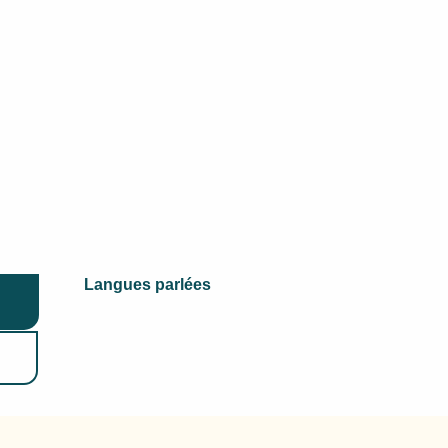
Langues parlées
Langues parlées