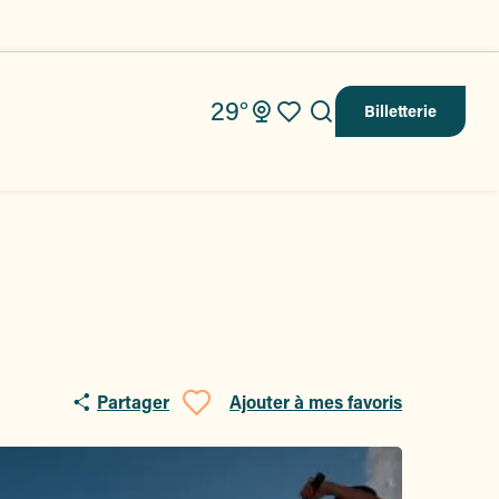
29°
Billetterie
Recherche
Voir les favoris
Partager
Ajouter à mes favoris
Ajouter aux fav