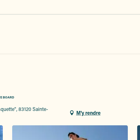
TE BOARD
quette", 83120 Sainte-
M'y rendre