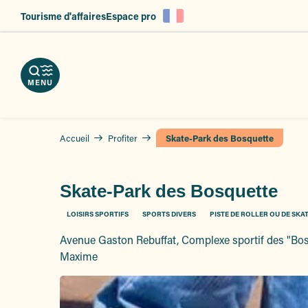
es
Aller
Tourisme d'affaires
Espace pro
au
ent
contenu
principal
MENU
Accueil
Profiter
Skate-Park des Bosquette
Skate-Park des Bosquette
LOISIRS SPORTIFS
SPORTS DIVERS
PISTE DE ROLLER OU DE SKA
Avenue Gaston Rebuffat, Complexe sportif des "Bos
Maxime