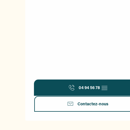
04 94 56 78
▒▒
Contactez-nous