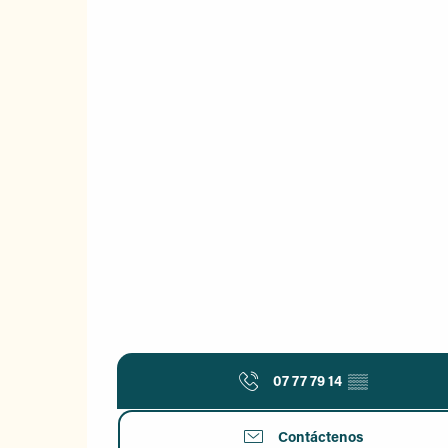
07 77 79 14
▒▒
Contáctenos