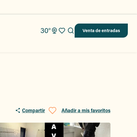
30°
Venta de entradas
Buscar
Voir les favoris
Compartir
Añadir a mis favoritos
Ajouter aux favo