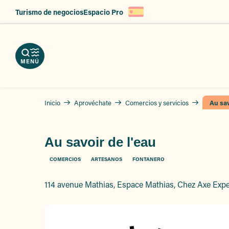
Aller
Turismo de negocios
Espacio Pro
au
argue
contenu
ercios
erve
tros
r
principal
tos
vicios
zas
MENÚ
Inicio
Aprovéchate
Comercios y servicios
Au sav
Au savoir de l'eau
COMERCIOS
ARTESANOS
FONTANERO
114 avenue Mathias, Espace Mathias, Chez Axe Expe