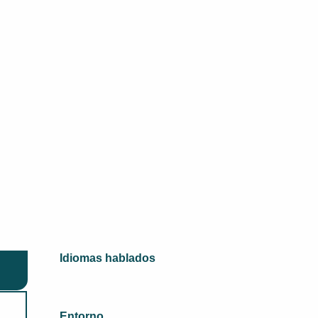
Idiomas hablados
Idiomas hablados
Entorno
Entorno