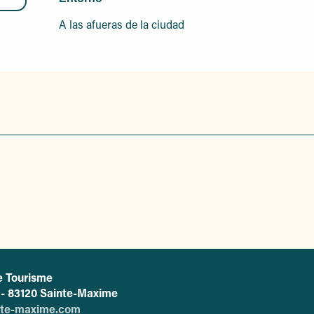
A las afueras de la ciudad
e Tourisme
L'office de tourisme de Sainte-Maxime
c - 83120 Sainte-Maxime
nte-maxime.com