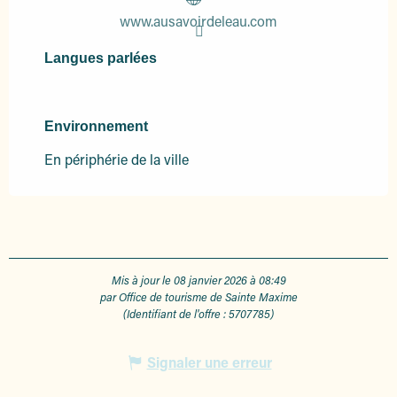
www.ausavoirdeleau.com
Langues parlées
Langues parlées
Environnement
Environnement
En périphérie de la ville
Mis à jour le 08 janvier 2026 à 08:49
par Office de tourisme de Sainte Maxime
(Identifiant de l'offre :
5707785
)
Signaler une erreur