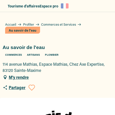
Aller
Tourisme d'affaires
Espace pro
au
contenu
principal
Accueil
Profiter
Commerces et Services
Au savoir de l'eau
Au savoir de l'eau
COMMERCES
ARTISANS
PLOMBIER
114 avenue Mathias, Espace Mathias, Chez Axe Expertise,
83120 Sainte-Maxime
M'y rendre
Partager
Ajouter aux favoris