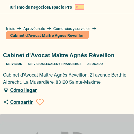
Aller
Turismo de negocios
Espacio Pro
au
contenu
principal
Inicio
Aprovéchate
Comercios y servicios
Cabinet d'Avocat Maître Agnès Réveillon
Cabinet d'Avocat Maître Agnès Réveillon
SERVICIOS
SERVICIOS LEGALES Y FINANCIEROS
ABOGADO
Cabinet d'Avocat Maître Agnès Réveillon, 21 avenue Berthie
Albrecht, La Musardière, 83120 Sainte-Maxime
Cómo llegar
Compartir
Ajouter aux favori