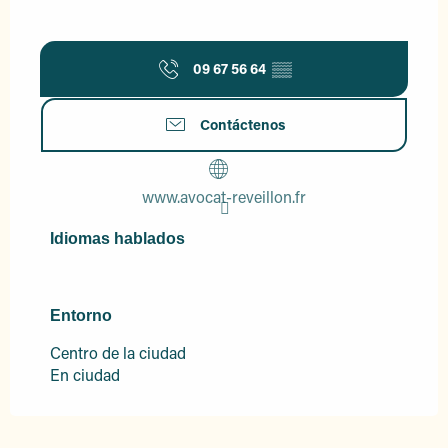
09 67 56 64
▒▒
Contáctenos
www.avocat-reveillon.fr
Idiomas hablados
Idiomas hablados
Entorno
Entorno
Centro de la ciudad
En ciudad