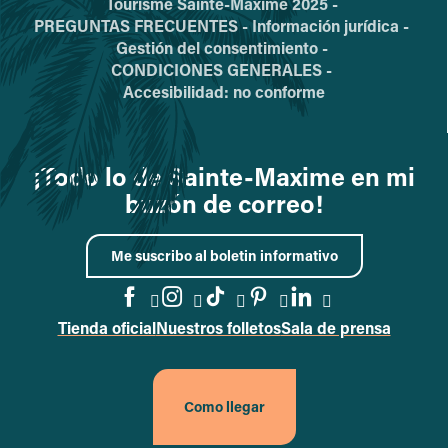
Tourisme Sainte-Maxime 2025 -
PREGUNTAS FRECUENTES -
Información jurídica -
Gestión del consentimiento -
CONDICIONES GENERALES -
Accesibilidad: no conforme
¡Todo lo de Sainte-Maxime en mi
buzón de correo!
Me suscribo al boletin informativo
Tienda oficial
Nuestros folletos
Sala de prensa
Acceder a la página de Faceb
Acceder a la página de In
Acceder a la página d
Acceder a la págin
Acceder a la p
Como llegar