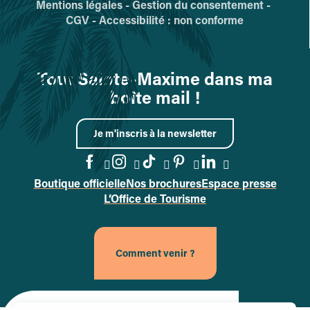
Mentions légales -
Gestion du consentement -
CGV -
Accessibilité : non conforme
Tout Sainte-Maxime dans ma
boîte mail !
Je m'inscris à la newsletter
Boutique officielle
Nos brochures
Espace presse
Accéder à la page Facebook
Accéder à la page Instag
Accéder à la page Tik
Accéder à la page 
Accéder à la p
L’Office de Tourisme
Comment venir ?
Site officiel de la ville de Sainte-Maxime (nouvel onglet)