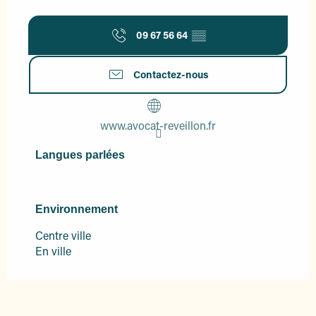
09 67 56 64
▒▒
Contactez-nous
www.avocat-reveillon.fr
Langues parlées
Langues parlées
Environnement
Environnement
Centre ville
En ville