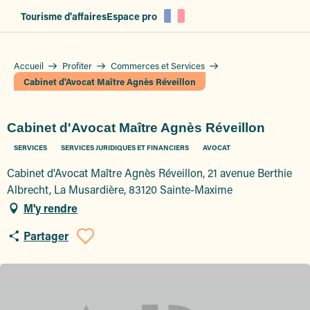
Aller
Tourisme d'affaires
Espace pro
au
contenu
principal
Accueil
Profiter
Commerces et Services
Cabinet d'Avocat Maître Agnès Réveillon
Cabinet d'Avocat Maître Agnès Réveillon
SERVICES
SERVICES JURIDIQUES ET FINANCIERS
AVOCAT
Cabinet d'Avocat Maître Agnès Réveillon, 21 avenue Berthie
Albrecht, La Musardière, 83120 Sainte-Maxime
M'y rendre
Partager
Ajouter aux favoris