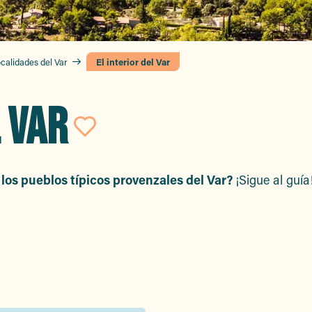
ocalidades del Var
El interior del Var
L VAR
Ajouter aux favor
 los pueblos típicos provenzales del Var?
¡Sigue al guía!