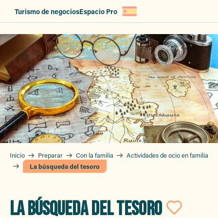
Aller
Turismo de negocios
Espacio Pro
au
contenu
principal
Inicio
Preparar
Con la familia
Actividades de ocio en familia
La búsqueda del tesoro
LA BÚSQUEDA DEL TESORO