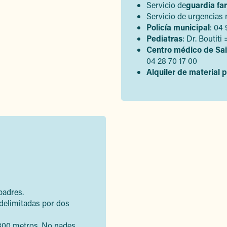
Servicio de
guardia fa
Servicio de urgencias 
Policía municipal
: 04
Pediatras
: Dr. Boutit
Centro médico de Sai
04 28 70 17 00
Alquiler de material 
padres.
 delimitadas por dos
 300 metros. No nades