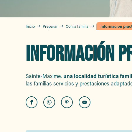
Inicio
Preparar
Con la familia
Información prác
INFORMACIÓN P
Sainte-Maxime,
una localidad turística fami
las familias servicios y prestaciones adaptad