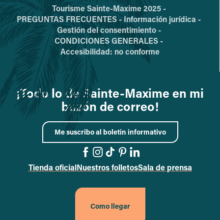
Tourisme Sainte-Maxime 2025 -
PREGUNTAS FRECUENTES -
Información jurídica -
Gestión del consentimiento -
CONDICIONES GENERALES -
Accesibilidad: no conforme
¡Todo lo de Sainte-Maxime en mi
buzón de correo!
Me suscribo al boletin informativo
Tienda oficial
Nuestros folletos
Sala de prensa
Acceder a la página de F
Acceder a la página de
Acceder a la página d
Acceder a la página
Acceder a la pág
Como llegar