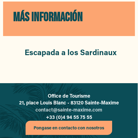
Golf de Sainte-Maxime
Mini-Golf Aventure Famille
MÁS INFORMACIÓN
Familia Paintball
Fit Dance Center
DCA SPORT HORSES
Ranch Eldorado
Oliveraie Domaine de La Pierre Plantée
Escapada a los Sardinaux
Domaine des Beaucas
Olivares Le Cadé - Les Ribes
Grimaud Karting Loisir
Office de Tourisme
L'office de tourisme de Sainte-
21, place Louis Blanc - 83120 Sainte-Maxime
contact@sainte-maxime.com
+33 (0)4 94 55 75 55
Pongase en contacto con nosotros