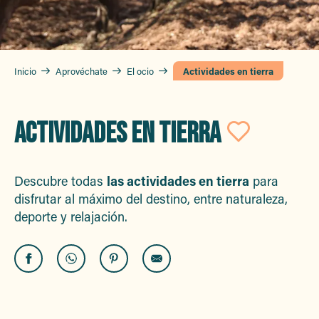
Inicio
Aprovéchate
El ocio
Actividades en tierra
ACTIVIDADES EN TIERRA
Ajoute
Descubre todas
las actividades en tierra
para
disfrutar al máximo del destino, entre naturaleza,
deporte y relajación.
Le Clos de Ste Maxime
Accrobranche Aventure Famille