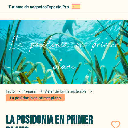
Aller
Turismo de negocios
Espacio Pro
au
contenu
principal
La posidonia en primer
plano
Inicio
Preparar
Viajar de forma sostenible
La posidonia en primer plano
LA POSIDONIA EN PRIMER