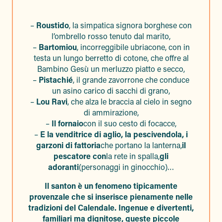
–
Roustido
, la simpatica signora borghese con
l’ombrello rosso tenuto dal marito,
–
Bartomiou
, incorreggibile ubriacone, con in
testa un lungo berretto di cotone, che offre al
Bambino Gesù un merluzzo piatto e secco,
–
Pistachié
, il grande zavorrone che conduce
un asino carico di sacchi di grano,
–
Lou Ravi
, che alza le braccia al cielo in segno
di ammirazione,
–
Il fornaio
con il suo cesto di focacce,
–
E la venditrice di aglio, la pescivendola, i
garzoni di fattoria
che portano la lanterna,
il
pescatore con
la rete in spalla,
gli
adoranti
(personaggi in ginocchio)…
Il santon è un fenomeno tipicamente
provenzale che si inserisce pienamente nelle
tradizioni del Calendale. Ingenue e divertenti,
familiari ma dignitose, queste piccole