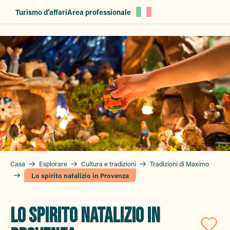
Aller
Turismo d’affari
Area professionale
au
contenu
principal
Casa
Esplorare
Cultura e tradizioni
Tradizioni di Maximo
Lo spirito natalizio in Provenza
LO SPIRITO NATALIZIO IN