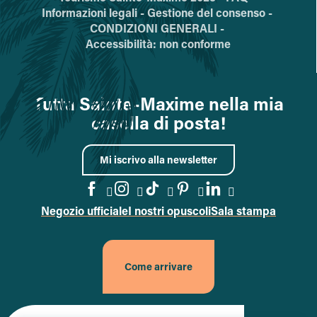
Informazioni legali -
Gestione del consenso -
CONDIZIONI GENERALI -
Accessibilità: non conforme
Tutta Sainte-Maxime nella mia
casella di posta!
Mi iscrivo alla newsletter
Negozio ufficiale
I nostri opuscoli
Sala stampa
Vai alla pagina Facebook
Vai alla pagina Instagram
Vai alla pagina TikTok
Vai alla pagina Pin
Accedi alla pa
Come arrivare